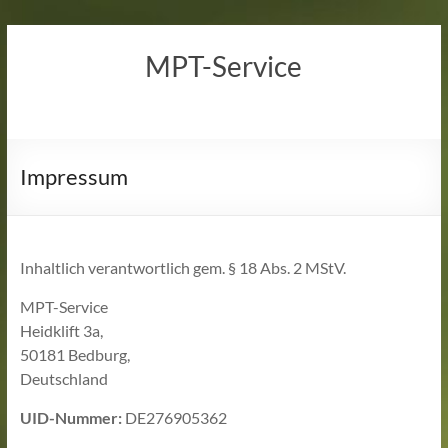
Zum
Inhalt
MPT-Service
springen
Impressum
Inhalt­lich ver­ant­wort­lich gem. § 18 Abs. 2 MStV.
MPT-Service
Heidklift 3a,
50181 Bedburg,
Deutschland
UID-Nummer:
DE276905362