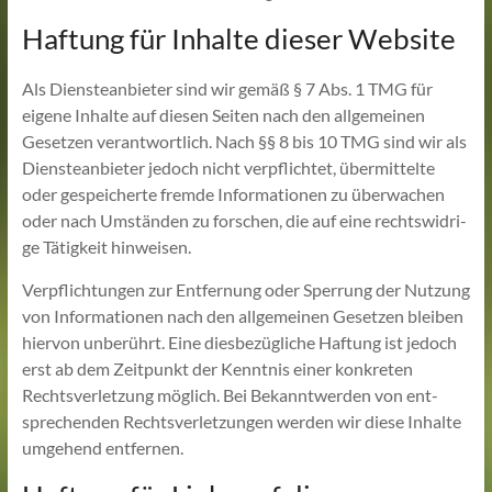
Haftung für Inhalte dieser Website
Als Diens­te­an­bie­ter sind wir gemäß § 7 Abs. 1 TMG für
eige­ne Inhal­te auf die­sen Sei­ten nach den all­ge­mei­nen
Geset­zen ver­ant­wort­lich. Nach §§ 8 bis 10 TMG sind wir als
Diens­te­an­bie­ter jedoch nicht ver­pflich­tet, über­mit­tel­te
oder gespei­cher­te frem­de Infor­ma­tio­nen zu über­wa­chen
oder nach Umstän­den zu for­schen, die auf eine rechts­wid­ri­
ge Tätig­keit hinweisen.
Ver­pflich­tun­gen zur Ent­fer­nung oder Sper­rung der Nut­zung
von Infor­ma­tio­nen nach den all­ge­mei­nen Geset­zen blei­ben
hier­von unbe­rührt. Eine dies­be­züg­li­che Haf­tung ist jedoch
erst ab dem Zeit­punkt der Kennt­nis einer kon­kre­ten
Rechts­ver­let­zung mög­lich. Bei Bekannt­wer­den von ent­
spre­chen­den Rechts­ver­let­zun­gen wer­den wir die­se Inhal­te
umge­hend entfernen.